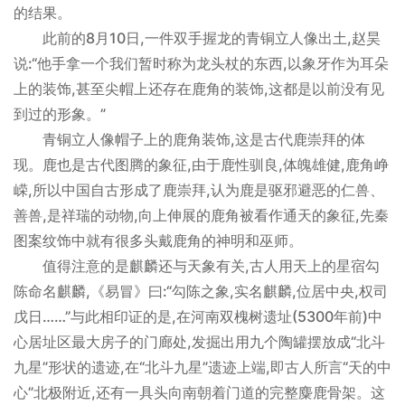
的结果。
此前的8月10日,一件双手握龙的青铜立人像出土,赵昊
说:“他手拿一个我们暂时称为龙头杖的东西,以象牙作为耳朵
上的装饰,甚至尖帽上还存在鹿角的装饰,这都是以前没有见
到过的形象。”
青铜立人像帽子上的鹿角装饰,这是古代鹿崇拜的体
现。鹿也是古代图腾的象征,由于鹿性驯良,体魄雄健,鹿角峥
嵘,所以中国自古形成了鹿崇拜,认为鹿是驱邪避恶的仁兽、
善兽,是祥瑞的动物,向上伸展的鹿角被看作通天的象征,先秦
图案纹饰中就有很多头戴鹿角的神明和巫师。
值得注意的是麒麟还与天象有关,古人用天上的星宿勾
陈命名麒麟,《易冒》曰:“勾陈之象,实名麒麟,位居中央,权司
戊日……”与此相印证的是,在河南双槐树遗址(5300年前)中
心居址区最大房子的门廊处,发掘出用九个陶罐摆放成“北斗
九星”形状的遗迹,在“北斗九星”遗迹上端,即古人所言“天的中
心”北极附近,还有一具头向南朝着门道的完整麋鹿骨架。这