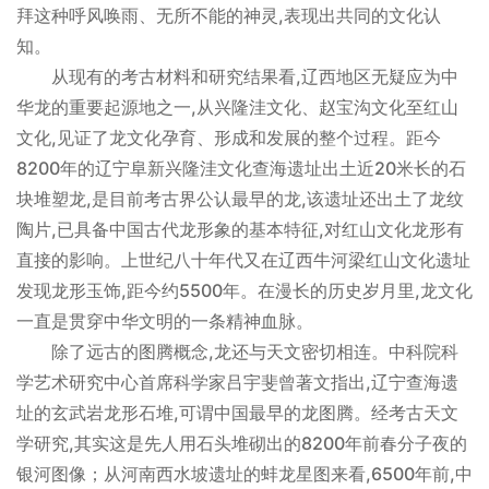
拜这种呼风唤雨、无所不能的神灵,表现出共同的文化认
知。
从现有的考古材料和研究结果看,辽西地区无疑应为中
华龙的重要起源地之一,从兴隆洼文化、赵宝沟文化至红山
文化,见证了龙文化孕育、形成和发展的整个过程。距今
8200年的辽宁阜新兴隆洼文化查海遗址出土近20米长的石
块堆塑龙,是目前考古界公认最早的龙,该遗址还出土了龙纹
陶片,已具备中国古代龙形象的基本特征,对红山文化龙形有
直接的影响。上世纪八十年代又在辽西牛河梁红山文化遗址
发现龙形玉饰,距今约5500年。在漫长的历史岁月里,龙文化
一直是贯穿中华文明的一条精神血脉。
除了远古的图腾概念,龙还与天文密切相连。中科院科
学艺术研究中心首席科学家吕宇斐曾著文指出,辽宁查海遗
址的玄武岩龙形石堆,可谓中国最早的龙图腾。经考古天文
学研究,其实这是先人用石头堆砌出的8200年前春分子夜的
银河图像；从河南西水坡遗址的蚌龙星图来看,6500年前,中