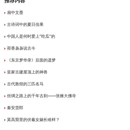
推荐内容
扇中文墨
古诗词中的夏日佳果
中国人是何时爱上“吃瓜”的
荷香袅袅说古今
《东京梦华录》后面的遗梦
皇家古建屋顶上的神兽
古代敦煌的三匹名马
丝绸之路上的千年古刹——张掖大佛寺
秦安货郎
莫高窟里的伏羲女娲长啥样？