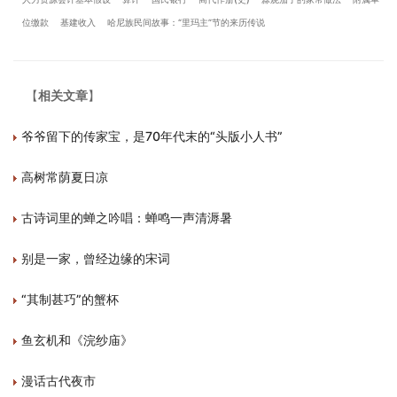
位缴款
基建收入
哈尼族民间故事：“里玛主”节的来历传说
【
相关文章
】
爷爷留下的传家宝，是70年代末的“头版小人书”
高树常荫夏日凉
古诗词里的蝉之吟唱：蝉鸣一声清溽暑
别是一家，曾经边缘的宋词
“其制甚巧”的蟹杯
鱼玄机和《浣纱庙》
漫话古代夜市