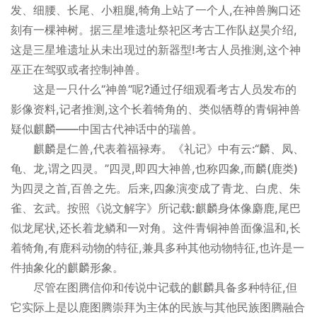
发、细腰、长尾、小粗腿,犄角上站了一个人,在神兽胸口还
刻有一棵神树。据三星堆遗址祭祀区考古工作队赵昊介绍,
这是三星堆遗址从未出现过的新器型!考古人员推测,这个神
巫正在驾驭或者控制神兽。
这是一只什么“神兽”呢?通过仔细观看考古人员发布的
影像资料,记者推测,这个长着犄角的、类似牺尊的青铜神兽
疑似麒麟——中国古代神话中的瑞兽。
麒麟是仁兽,代表着福禄寿。《礼记》中有云:“麟、凤、
龟、龙,谓之四灵。”四灵,即四大神兽,也称四象,而麟(鹿类)
为四灵之首,百兽之先。后来,四象演变成了青龙、白虎、朱
雀、玄武。按照《说文解字》所记载:麒麟身体像麝鹿,尾巴
似龙尾状,还长着龙鳞和一对角。这件青铜神兽面像温和,长
着犄角,有鹿科动物的特征,兼具多种其他动物特征,也许是一
件抽象化的麒麟形象。
尽管在图腾信仰和传说中记载的麒麟具备多种特征,但
它实际上是以鹿图腾崇拜为主体的民族与其他民族图腾融合