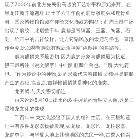
现了7000年前北方先民们高超的工艺水平和原始崇拜。在
黑龙江新开流遗址,出土了六千年前的鹿骨雕鹿头和鹿骨鱼
雕；国家博物馆馆藏有仰韶文化鹿纹彩陶盆；商周玉器中还
出现了鹿纹。此后数千年,鹿都是青铜器、玉器、陶器、石
刻、绘画中的吉祥纹样。北方狩猎民族的崇鹿习俗也一直流
传至今,比如赫哲族就有戴鹿角神帽“跳鹿神”的舞蹈等。
鹿与麒麟关系最密切,因为鹿的形象与麒麟最为接近。
段玉裁所注《说文解字》中:“麒,麒麟仁兽也。”“麟,大牝鹿
也。”作为传说中的神物,鹿的形象代表着麒麟,鹿崇拜是麒麟
产生的基础,换言之,吉祥物麒麟就是神化的鹿类。
龙图腾,与天文密切相连
再来说说8月10日出土的双手握龙的青铜立人像,这是三
星堆龙文化的体现。
千百年来,龙文化浸透了国人的精神生活。在三星堆遗
址中有多件龙形器物被发现,如龙纹、龙形饰、龙柱形器、
龙虎尊等。与华夏大地上其他地区的先民一样,古蜀人也崇