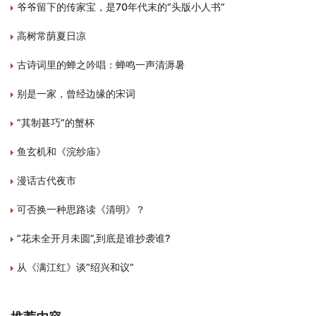
爷爷留下的传家宝，是70年代末的“头版小人书”
高树常荫夏日凉
古诗词里的蝉之吟唱：蝉鸣一声清溽暑
别是一家，曾经边缘的宋词
“其制甚巧”的蟹杯
鱼玄机和《浣纱庙》
漫话古代夜市
可否换一种思路读《清明》？
“花未全开月未圆”,到底是谁抄袭谁?
从《满江红》谈“绍兴和议”