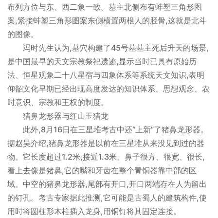
布列方位与东、西二象一致。墓主北侧布有蚌塑三角形图
案,紧接蚌塑三角形图案东侧横置两根人的胫骨,这就是北斗
的图像。
冯时先生认为,墓穴构建了45号墓墓主死后升天的场景,
是中国最早的天文宗教祭祀遗迹,显示当时已具有原始历
法、恒星观象二十八星宿与四象体系等系统天文知识,表明
仰韶文化早期已经出现高度发达的知识体系、思想观念、农
时意识、宗教和王权的制度。
猪鼻龙形器与红山玉猪龙
此外,8月16日在三星堆考古中还“上新”了猪鼻龙形器。
据赵昊介绍,猪鼻龙形器是以前在三星堆从来没见到过的器
物。它长度超过1.2米,接近1.3米。鼻子很方、很宽、很长,
看上去像是猪鼻,它的嘴和牙齿在整个青铜器靠中部的区
域。中空的猪鼻龙形器,尾部有开口,开口两端存在人为留出
的钉孔。考古专家据此推测,它可能是古蜀人的建筑构件,使
用时将圆柱形木柱插入龙身,用铜钉将其固定连接。