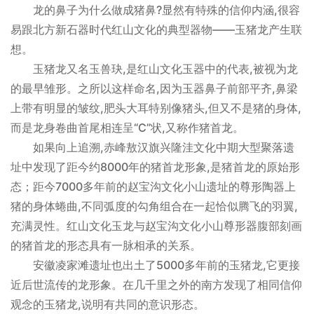
龙的鼻子为什么做成猪鼻?显然有特殊的信仰内涵,很容
易跟北方新石器时代红山文化的典型器物——玉猪龙产生联
想。
玉猪龙又名玉兽玦,是红山文化玉器中的代表,被视为龙
的最早雏形。之所以这样命名,因为玉器鼻子前部平齐,鼻梁
上带有明显的皱纹,肥头大耳特别像猪头,但又不是猪的身体,
而是龙身卷曲首尾相连呈“C”状,又称作猪首龙。
如果向上追溯,赤峰敖汉旗兴隆洼文化中期大型聚落遗
址中发现了距今约8000年的猪首龙形象,是猪首龙的原始形
态；距今7000多年前的赵宝沟文化小山遗址的尊形陶器上
猪的身体蜷曲,不同弧度的勾角组合在一起恰似腾飞的羽翼,
充满灵性。红山文化玉龙与赵宝沟文化小山尊形器腹部刻画
的猪首龙的形态具有一脉相承的关系。
安徽凌家滩遗址也出土了5000多年前的玉猪龙,它更接
近后世流传的龙形象。在几千里之外的南方发现了相同信仰
观念的玉猪龙,说明有共同的意识形态。