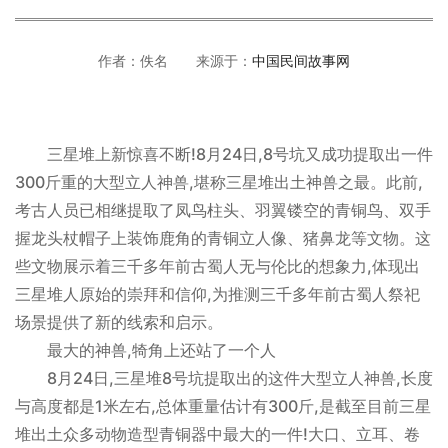
作者：佚名 来源于：
中国民间故事网
三星堆上新惊喜不断!8月24日,8号坑又成功提取出一件
300斤重的大型立人神兽,堪称三星堆出土神兽之最。此前,
考古人员已相继提取了凤鸟柱头、羽翼镂空的青铜鸟、双手
握龙头杖帽子上装饰鹿角的青铜立人像、猪鼻龙等文物。这
些文物展示着三千多年前古蜀人无与伦比的想象力,体现出
三星堆人原始的崇拜和信仰,为推测三千多年前古蜀人祭祀
场景提供了新的线索和启示。
最大的神兽,犄角上还站了一个人
8月24日,三星堆8号坑提取出的这件大型立人神兽,长度
与高度都是1米左右,总体重量估计有300斤,是截至目前三星
堆出土众多动物造型青铜器中最大的一件!大口、立耳、卷