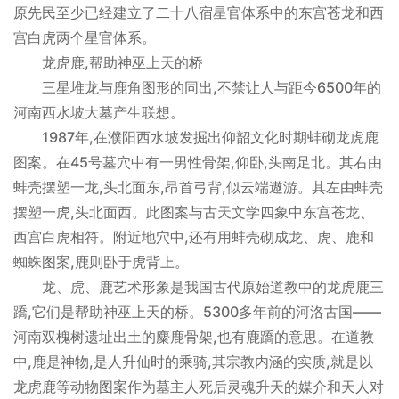
原先民至少已经建立了二十八宿星官体系中的东宫苍龙和西
宫白虎两个星官体系。
龙虎鹿,帮助神巫上天的桥
三星堆龙与鹿角图形的同出,不禁让人与距今6500年的
河南西水坡大墓产生联想。
1987年,在濮阳西水坡发掘出仰韶文化时期蚌砌龙虎鹿
图案。在45号墓穴中有一男性骨架,仰卧,头南足北。其右由
蚌壳摆塑一龙,头北面东,昂首弓背,似云端遨游。其左由蚌壳
摆塑一虎,头北面西。此图案与古天文学四象中东宫苍龙、
西宫白虎相符。附近地穴中,还有用蚌壳砌成龙、虎、鹿和
蜘蛛图案,鹿则卧于虎背上。
龙、虎、鹿艺术形象是我国古代原始道教中的龙虎鹿三
蹻,它们是帮助神巫上天的桥。5300多年前的河洛古国——
河南双槐树遗址出土的麋鹿骨架,也有鹿蹻的意思。在道教
中,鹿是神物,是人升仙时的乘骑,其宗教内涵的实质,就是以
龙虎鹿等动物图案作为墓主人死后灵魂升天的媒介和天人对