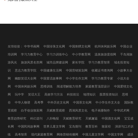
友情链接：
中华书画网
中国珍珠文化网
中国刺绣文化网
杭州休闲娱乐网
中国企业
培训网
学习力教育中心
学习力训练中心
中小学教育网
温泉旅游度假网
千岛湖旅
游风光
旅游风景名胜网
城市品牌建设网
家长学院
学习力教育智库
域名投资知
识
意志力教育学院
中国健康生活网
中国营销策划网
收藏证书查询网
小故事大全
网
幽默笑话大全网
中国童话故事网
中小学生作文网
学习力教育专家
小说大全
网
中国休闲娱乐网
思维训练
阅读理解能力培养
家庭教育顶层设计
中国爱情文化
网
玩中学
笑话大王
高效学习方法
科技前沿
地理知识
股票投资知识
思维
谷
中华人物谱
高考季
中外历史文化网
中国茶文化网
中小学生作文大全
国际教
育观察
白手创业致富网
天赋教育观察
西湖风景文化
电子画册制作
中华武术网
教育趋势研究
科幻选刊
八卦晚报
天赋教育研究
天赋邂逅
中国酒文化网
宝宝成
长网
中国民间故事网
世界儿童文学网
宝岛期刊
教育百科
致富经
演讲与口才训
练
高考智库
现代家庭教育网
网络营销传播网
中国儿童文学网
中国文学网
成语