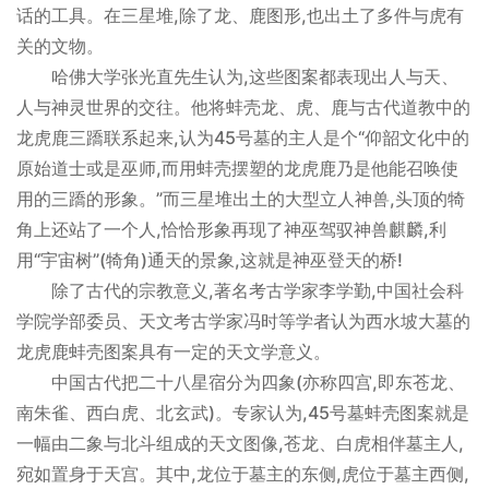
话的工具。在三星堆,除了龙、鹿图形,也出土了多件与虎有
关的文物。
哈佛大学张光直先生认为,这些图案都表现出人与天、
人与神灵世界的交往。他将蚌壳龙、虎、鹿与古代道教中的
龙虎鹿三蹻联系起来,认为45号墓的主人是个“仰韶文化中的
原始道士或是巫师,而用蚌壳摆塑的龙虎鹿乃是他能召唤使
用的三蹻的形象。”而三星堆出土的大型立人神兽,头顶的犄
角上还站了一个人,恰恰形象再现了神巫驾驭神兽麒麟,利
用“宇宙树”(犄角)通天的景象,这就是神巫登天的桥!
除了古代的宗教意义,著名考古学家李学勤,中国社会科
学院学部委员、天文考古学家冯时等学者认为西水坡大墓的
龙虎鹿蚌壳图案具有一定的天文学意义。
中国古代把二十八星宿分为四象(亦称四宫,即东苍龙、
南朱雀、西白虎、北玄武)。专家认为,45号墓蚌壳图案就是
一幅由二象与北斗组成的天文图像,苍龙、白虎相伴墓主人,
宛如置身于天宫。其中,龙位于墓主的东侧,虎位于墓主西侧,