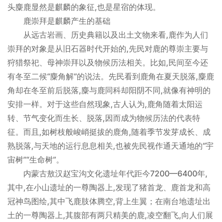
头麋鹿显然是麒麟的象征,也是星宿的体现。
鹿崇拜是麒麟产生的基础
从远古岩画、历史典籍以及出土文物来看,鹿作为人们
崇拜的对象是从旧石器时代开始的,先民对鹿的尊崇主要与
狩猎祭祀、母神崇拜以及物候历法相关。比如,民间至今还
有冬至二候“麋角解”的说法。先民看到鹿角在夏天脱落,麋鹿
角却在冬至前后脱落,麋与鹿同科却阳阴不同,就像有神明的
安排一样。对于这些自然现象,古人认为,鹿角随着太阳运
转、节气变化而生长、脱落,因而成为物候历法的代表特
征。而且,如树枝般峻峭挺拔的鹿角,随着季节发芽成长、成
熟脱落,与天地的运行息息相关,也被先民视作通天通地的“宇
宙树”“生命树”。
内蒙古敖汉赵宝沟文化遗址年代距今7200—6400年,
其中,在小山遗址的一尊陶器上,发现了猪首龙、鹿首龙和高
冠神鸟图绘,其中飞鹿肢体腾空,背上生翼；在南台地遗址出
土的一尊陶器上,其腹部有两只精美的鹿,凌空翻飞,向人们展