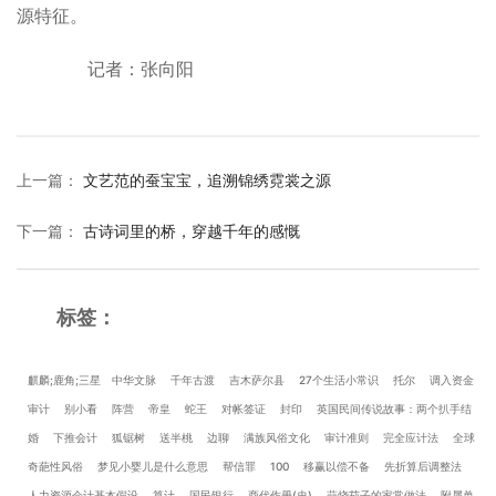
源特征。
记者：张向阳
上一篇
：
文艺范的蚕宝宝，追溯锦绣霓裳之源
下一篇
：
古诗词里的桥，穿越千年的感慨
标签：
麒麟;鹿角;三星
中华文脉
千年古渡
吉木萨尔县
27个生活小常识
托尔
调入资金
审计
别小看
阵营
帝皇
蛇王
对帐签证
封印
英国民间传说故事：两个扒手结
婚
下推会计
狐锯树
送半桃
边聊
满族风俗文化
审计准则
完全应计法
全球
奇葩性风俗
梦见小婴儿是什么意思
帮信罪
100
移赢以偿不备
先折算后调整法
人力资源会计基本假设
算计
国民银行
商代作册(史)
蒜烧茄子的家常做法
附属单