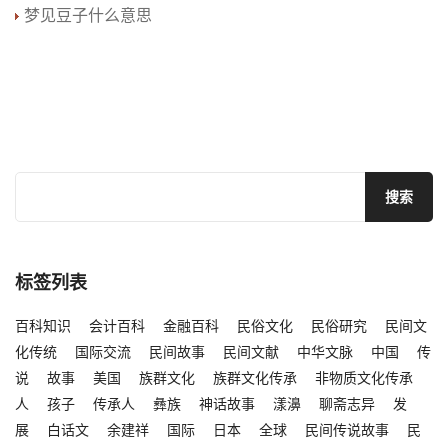
梦见豆子什么意思
标签列表
百科知识
会计百科
金融百科
民俗文化
民俗研究
民间文
化传统
国际交流
民间故事
民间文献
中华文脉
中国
传
说
故事
美国
族群文化
族群文化传承
非物质文化传承
人
孩子
传承人
彝族
神话故事
漾濞
聊斋志异
发
展
白话文
余建祥
国际
日本
全球
民间传说故事
民