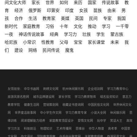
间文化大师
家长
世界
如何
来历
国家
传说故事
教
育
经济
俄罗斯
印第安
印度
女孩
苗族
由来
男
孩
合作
生活
教育家
美媒
英国
民间
专家
我国
新时代
家庭教育
习俗
十年
文化
推动
学习
一千零
一夜
神话传说故事
经典
学习力
壮族
学生
蒙古族
哈尼族
小常识
性教育
父母
宝宝
家长课堂
未来
我
们
建设
网络
民间传说
魔鬼
友情链接：
中华书画网
刺绣文化网
杭州休闲娱乐网
企业培训网
学习力教育中心
旅游风景名胜网
城市品牌建设网
家长学院
学习力教育智库
域名投资知识
意志力
教育学院
健康生活网
营销策划网
收藏证书查询网
中国民俗文化网
世界休闲文化
网
世界童话故事网
中小学生作文网
学习力教育专家
小说大全网
休闲娱乐网
思
维训练
阅读理解能力培养
家庭教育顶层设计
爱情文化网
玩中学
笑话大王
高效
学习方法
科技前沿
地理知识
艺术传播网
思维谷
中华人物谱
高考季
中国茶
文化网
作文评论
国际教育观察
白手创业致富网
天赋教育观察
西湖风景文化
电