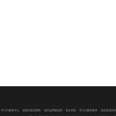
学习力教育中心
旅游风景名胜网
城市品牌建设网
家长学院
学习力教育智库
域名投资知