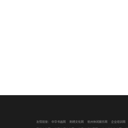
友情链接：
中华书画网
刺绣文化网
杭州休闲娱乐网
企业培训网