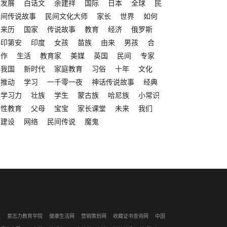
发展
白话文
余建祥
国际
日本
全球
民
间传说故事
民间文化大师
家长
世界
如何
来历
国家
传说故事
教育
经济
俄罗斯
印第安
印度
女孩
苗族
由来
男孩
合
作
生活
教育家
美媒
英国
民间
专家
我国
新时代
家庭教育
习俗
十年
文化
推动
学习
一千零一夜
神话传说故事
经典
学习力
壮族
学生
蒙古族
哈尼族
小常识
性教育
父母
宝宝
家长课堂
未来
我们
建设
网络
民间传说
魔鬼
识
意志力教育学院
健康生活网
营销策划网
收藏证书查询网
中国