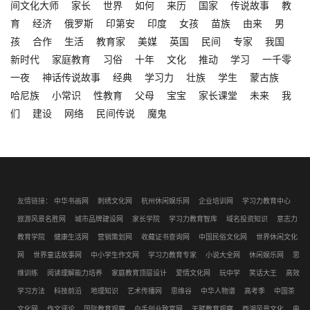
间文化大师
家长
世界
如何
来历
国家
传说故事
教
育
经济
俄罗斯
印第安
印度
女孩
苗族
由来
男
孩
合作
生活
教育家
美媒
英国
民间
专家
我国
新时代
家庭教育
习俗
十年
文化
推动
学习
一千零
一夜
神话传说故事
经典
学习力
壮族
学生
蒙古族
哈尼族
小常识
性教育
父母
宝宝
家长课堂
未来
我
们
建设
网络
民间传说
魔鬼
友情链接：
中华书画网
刺绣文化网
杭州休闲娱乐网
企业培训网
学习力教育中心
旅游风景名胜网
城市品牌建设网
家长学院
学习力教育智库
域名投资知识
意志力
教育学院
健康生活网
营销策划网
收藏证书查询网
中国民俗文化网
世界休闲文化
网
世界童话故事网
中小学生作文网
学习力教育专家
小说大全网
休闲娱乐网
思
维训练
阅读理解能力培养
家庭教育顶层设计
爱情文化网
玩中学
笑话大王
高效
学习方法
科技前沿
地理知识
艺术传播网
思维谷
中华人物谱
高考季
中国茶
文化网
作文评论
国际教育观察
白手创业致富网
天赋教育观察
西湖风景文化
电