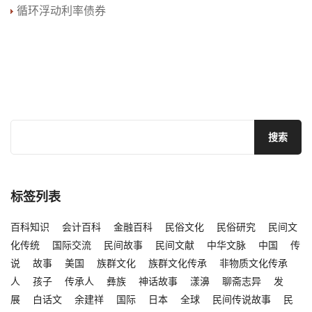
循环浮动利率债券
标签列表
百科知识
会计百科
金融百科
民俗文化
民俗研究
民间文
化传统
国际交流
民间故事
民间文献
中华文脉
中国
传
说
故事
美国
族群文化
族群文化传承
非物质文化传承
人
孩子
传承人
彝族
神话故事
漾濞
聊斋志异
发
展
白话文
余建祥
国际
日本
全球
民间传说故事
民