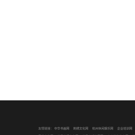
友情链接：
中华书画网
刺绣文化网
杭州休闲娱乐网
企业培训网