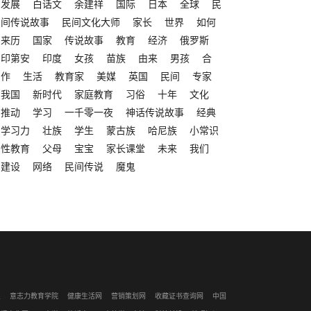
发展
白话文
余建祥
国际
日本
全球
民
间传说故事
民间文化大师
家长
世界
如何
来历
国家
传说故事
教育
经济
俄罗斯
印第安
印度
女孩
苗族
由来
男孩
合
作
生活
教育家
美媒
英国
民间
专家
我国
新时代
家庭教育
习俗
十年
文化
推动
学习
一千零一夜
神话传说故事
经典
学习力
壮族
学生
蒙古族
哈尼族
小常识
性教育
父母
宝宝
家长课堂
未来
我们
建设
网络
民间传说
魔鬼
识
意志力教育学院
健康生活网
营销策划网
收藏证书查询网
中国