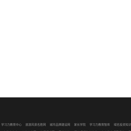
学习力教育中心
旅游风景名胜网
城市品牌建设网
家长学院
学习力教育智库
域名投资知