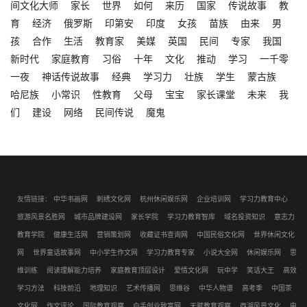
间文化大师
家长
世界
如何
来历
国家
传说故事
教
育
经济
俄罗斯
印第安
印度
女孩
苗族
由来
男
孩
合作
生活
教育家
美媒
英国
民间
专家
我国
新时代
家庭教育
习俗
十年
文化
推动
学习
一千零
一夜
神话传说故事
经典
学习力
壮族
学生
蒙古族
哈尼族
小常识
性教育
父母
宝宝
家长课堂
未来
我
们
建设
网络
民间传说
魔鬼
友情链接：
中华书画网
刺绣文化网
杭州休闲娱乐网
企业培训网
学习力教育中心
旅游风景名胜网
城市品牌建设网
家长学院
学习力教育智库
域名投资知识
意志力
教育学院
健康生活网
营销策划网
收藏证书查询网
中国民俗文化网
世界休闲文化
网
世界童话故事网
中小学生作文网
学习力教育专家
小说大全网
休闲娱乐网
思
维训练
阅读理解能力培养
家庭教育顶层设计
爱情文化网
玩中学
笑话大王
高效
学习方法
科技前沿
地理知识
艺术传播网
思维谷
中华人物谱
高考季
中国茶
文化网
作文评论
国际教育观察
白手创业致富网
天赋教育观察
西湖风景文化
电