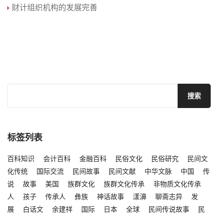
财计组织机构的发展完善
标签列表
百科知识
会计百科
金融百科
民俗文化
民俗研究
民间文
化传统
国际交流
民间故事
民间文献
中华文脉
中国
传
说
故事
美国
族群文化
族群文化传承
非物质文化传承
人
孩子
传承人
彝族
神话故事
漾濞
聊斋志异
发
展
白话文
余建祥
国际
日本
全球
民间传说故事
民