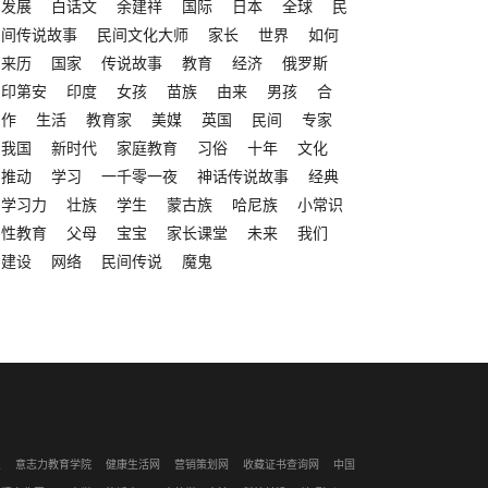
发展
白话文
余建祥
国际
日本
全球
民
间传说故事
民间文化大师
家长
世界
如何
来历
国家
传说故事
教育
经济
俄罗斯
印第安
印度
女孩
苗族
由来
男孩
合
作
生活
教育家
美媒
英国
民间
专家
我国
新时代
家庭教育
习俗
十年
文化
推动
学习
一千零一夜
神话传说故事
经典
学习力
壮族
学生
蒙古族
哈尼族
小常识
性教育
父母
宝宝
家长课堂
未来
我们
建设
网络
民间传说
魔鬼
识
意志力教育学院
健康生活网
营销策划网
收藏证书查询网
中国