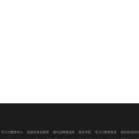
学习力教育中心
旅游风景名胜网
城市品牌建设网
家长学院
学习力教育智库
域名投资知