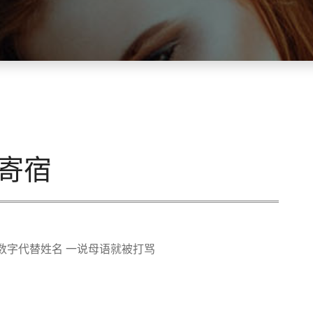
寄宿
数字代替姓名 一说母语就被打骂