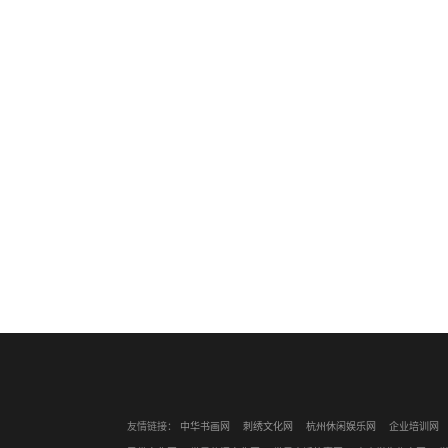
友情链接：
中华书画网
刺绣文化网
杭州休闲娱乐网
企业培训网