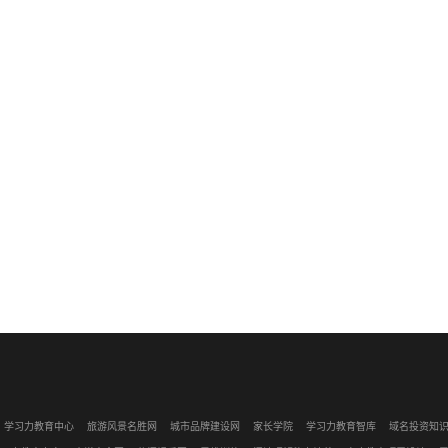
学习力教育中心
旅游风景名胜网
城市品牌建设网
家长学院
学习力教育智库
域名投资知