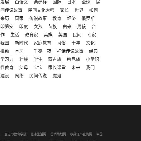
发展
白话文
余建祥
国际
日本
全球
民
间传说故事
民间文化大师
家长
世界
如何
来历
国家
传说故事
教育
经济
俄罗斯
印第安
印度
女孩
苗族
由来
男孩
合
作
生活
教育家
美媒
英国
民间
专家
我国
新时代
家庭教育
习俗
十年
文化
推动
学习
一千零一夜
神话传说故事
经典
学习力
壮族
学生
蒙古族
哈尼族
小常识
性教育
父母
宝宝
家长课堂
未来
我们
建设
网络
民间传说
魔鬼
识
意志力教育学院
健康生活网
营销策划网
收藏证书查询网
中国