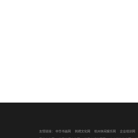
友情链接：
中华书画网
刺绣文化网
杭州休闲娱乐网
企业培训网