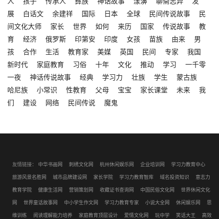
人
孩子
传承人
彝族
神话故事
漾濞
聊斋志异
发
展
白话文
余建祥
国际
日本
全球
民间传说故事
民
间文化大师
家长
世界
如何
来历
国家
传说故事
教
育
经济
俄罗斯
印第安
印度
女孩
苗族
由来
男
孩
合作
生活
教育家
美媒
英国
民间
专家
我国
新时代
家庭教育
习俗
十年
文化
推动
学习
一千零
一夜
神话传说故事
经典
学习力
壮族
学生
蒙古族
哈尼族
小常识
性教育
父母
宝宝
家长课堂
未来
我
们
建设
网络
民间传说
魔鬼
友情链接：
中华书画网
刺绣文化网
杭州休闲娱乐网
企业培训网
学习力教育中心
旅游风景名胜网
城市品牌建设网
家长学院
学习力教育智库
域名投资知识
意志力
教育学院
健康生活网
营销策划网
收藏证书查询网
中国民俗文化网
世界休闲文化
网
世界童话故事网
中小学生作文网
学习力教育专家
小说大全网
休闲娱乐网
思
维训练
阅读理解能力培养
家庭教育顶层设计
爱情文化网
玩中学
笑话大王
高效