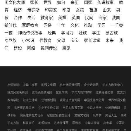
间文化大师
家长
世界
如何
来历
国家
传说故事
教
育
经济
俄罗斯
印第安
印度
女孩
苗族
由来
男
孩
合作
生活
教育家
美媒
英国
民间
专家
我国
新时代
家庭教育
习俗
十年
文化
推动
学习
一千零
一夜
神话传说故事
经典
学习力
壮族
学生
蒙古族
哈尼族
小常识
性教育
父母
宝宝
家长课堂
未来
我
们
建设
网络
民间传说
魔鬼
友情链接：
中华书画网
刺绣文化网
杭州休闲娱乐网
企业培训网
学习力教育中心
旅游风景名胜网
城市品牌建设网
家长学院
学习力教育智库
域名投资知识
意志力
教育学院
健康生活网
营销策划网
收藏证书查询网
中国民俗文化网
世界休闲文化
网
世界童话故事网
中小学生作文网
学习力教育专家
小说大全网
休闲娱乐网
思
维训练
阅读理解能力培养
家庭教育顶层设计
爱情文化网
玩中学
笑话大王
高效
学习方法
科技前沿
地理知识
艺术传播网
思维谷
中华人物谱
高考季
中国茶
文化网
作文评论
国际教育观察
白手创业致富网
天赋教育观察
西湖风景文化
电