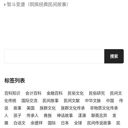
智斗变婆（侗族经典民间故事）
标签列表
百科知识
会计百科
金融百科
民俗文化
民俗研究
民间文
化传统
国际交流
民间故事
民间文献
中华文脉
中国
传
说
故事
美国
族群文化
族群文化传承
非物质文化传承
人
孩子
传承人
彝族
神话故事
漾濞
聊斋志异
发
展
白话文
余建祥
国际
日本
全球
民间传说故事
民