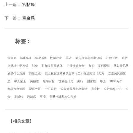
上一篇
：
官帖局
下一篇
：
宝泉局
标签：
宝源局
金融百科
百科知识
校园欺凌
英镑
固定资金利用率分析
计件工资
哈萨
克斯坦生活习俗
鞋垫
打印文件描述体
企业债券资金
有关
复利现值
孕妇梦见孕
妇是什么意思
诗歌文化
巴士拉银匠哈桑的故事（二）在线阅读《天方
立夏的风俗禁
忌
举人宝玉
芙丽雅
短期目标
世界会计史
央行
国家股
哪些
1000万个
专项资金管理
记帐外汇
中汇银行
设备购置费支出审计
真实性
会计信息中心
过
去
定城砖
跨越式
事项
勒桑洛珠和次仁吉姆
【
相关文章
】