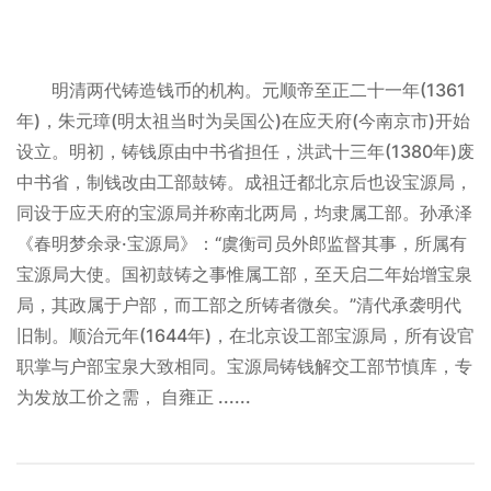
明清两代铸造钱币的机构。元顺帝至正二十一年(1361
年)，朱元璋(明太祖当时为吴国公)在应天府(今南京市)开始
设立。明初，铸钱原由中书省担任，洪武十三年(1380年)废
中书省，制钱改由工部鼓铸。成祖迁都北京后也设宝源局，
同设于应天府的宝源局并称南北两局，均隶属工部。孙承泽
《春明梦余录·宝源局》：“虞衡司员外郎监督其事，所属有
宝源局大使。国初鼓铸之事惟属工部，至天启二年始增宝泉
局，其政属于户部，而工部之所铸者微矣。”清代承袭明代
旧制。顺治元年(1644年)，在北京设工部宝源局，所有设官
职掌与户部宝泉大致相同。宝源局铸钱解交工部节慎库，专
为发放工价之需， 自雍正 ......