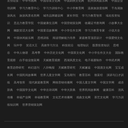
友情链接：
中华书画网
中国珍珠文化网
中国刺绣文化网
杭州休闲娱乐网
中国企业
培训网
学习力教育中心
学习力训练中心
中小学教育网
温泉旅游度假网
千岛湖旅
游风光
旅游风景名胜网
城市品牌建设网
家长学院
学习力教育智库
域名投资知
识
意志力教育学院
中国健康生活网
中国营销策划网
收藏证书查询网
小故事大全
网
幽默笑话大全网
中国童话故事网
中小学生作文网
学习力教育专家
小说大全
网
中国休闲娱乐网
思维训练
阅读理解能力培养
家庭教育顶层设计
中国爱情文化
网
玩中学
笑话大王
高效学习方法
科技前沿
地理知识
股票投资知识
思维
谷
中华人物谱
高考季
中外历史文化网
中国茶文化网
中小学生作文大全
国际教
育观察
白手创业致富网
天赋教育观察
西湖风景文化
电子画册制作
中华武术网
教育趋势研究
科幻选刊
八卦晚报
天赋教育研究
天赋邂逅
中国酒文化网
宝宝成
长网
中国民间故事网
世界儿童文学网
宝岛期刊
教育百科
致富经
演讲与口才训
练
高考智库
现代家庭教育网
网络营销传播网
中国儿童文学网
中国文学网
成语
辞典
中国国学文化网
中华古诗词网
中华大辞典
世界民间故事网
健康百科
清风
传播
幸福产业网
幸福教育网
文化艺术传播网
戏曲文化网
茶艺文化网
学习力训
练知识网
世界营销策划网