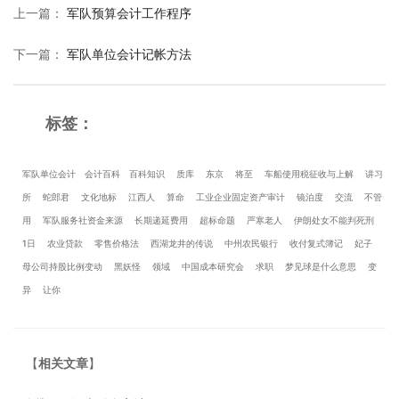
上一篇
：
军队预算会计工作程序
下一篇
：
军队单位会计记帐方法
标签：
军队单位会计
会计百科
百科知识
质库
东京
将至
车船使用税征收与上解
讲习
所
蛇郎君
文化地标
江西人
算命
工业企业固定资产审计
镜泊度
交流
不管
用
军队服务社资金来源
长期递延费用
超标命题
严寒老人
伊朗处女不能判死刑
1日
农业贷款
零售价格法
西湖龙井的传说
中州农民银行
收付复式簿记
妃子
母公司持股比例变动
黑妖怪
领域
中国成本研究会
求职
梦见球是什么意思
变
异
让你
【
相关文章
】