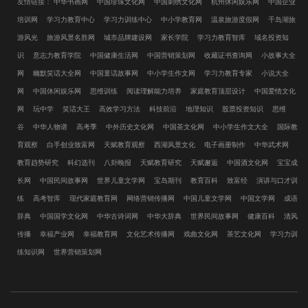
友情链接：
中华书画网
中国珍珠文化网
中国刺绣文化网
杭州休闲娱乐网
中国企业
培训网
学习力教育中心
学习力训练中心
中小学教育网
温泉旅游度假网
千岛湖旅
游风光
旅游风景名胜网
城市品牌建设网
家长学院
学习力教育智库
域名投资知
识
意志力教育学院
中国健康生活网
中国营销策划网
收藏证书查询网
小故事大全
网
幽默笑话大全网
中国童话故事网
中小学生作文网
学习力教育专家
小说大全
网
中国休闲娱乐网
思维训练
阅读理解能力培养
家庭教育顶层设计
中国爱情文化
网
玩中学
笑话大王
高效学习方法
科技前沿
地理知识
股票投资知识
思维
谷
中华人物谱
高考季
中外历史文化网
中国茶文化网
中小学生作文大全
国际教
育观察
白手创业致富网
天赋教育观察
西湖风景文化
电子画册制作
中华武术网
教育趋势研究
科幻选刊
八卦晚报
天赋教育研究
天赋邂逅
中国酒文化网
宝宝成
长网
中国民间故事网
世界儿童文学网
宝岛期刊
教育百科
致富经
演讲与口才训
练
高考智库
现代家庭教育网
网络营销传播网
中国儿童文学网
中国文学网
成语
辞典
中国国学文化网
中华古诗词网
中华大辞典
世界民间故事网
健康百科
清风
传播
幸福产业网
幸福教育网
文化艺术传播网
戏曲文化网
茶艺文化网
学习力训
练知识网
世界营销策划网