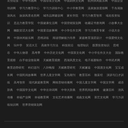
友情链接：
中华书画网
中国珍珠文化网
中国刺绣文化网
杭州休闲娱乐网
中国企业
培训网
学习力教育中心
学习力训练中心
中小学教育网
温泉旅游度假网
千岛湖旅
游风光
旅游风景名胜网
城市品牌建设网
家长学院
学习力教育智库
域名投资知
识
意志力教育学院
中国健康生活网
中国营销策划网
收藏证书查询网
小故事大全
网
幽默笑话大全网
中国童话故事网
中小学生作文网
学习力教育专家
小说大全
网
中国休闲娱乐网
思维训练
阅读理解能力培养
家庭教育顶层设计
中国爱情文化
网
玩中学
笑话大王
高效学习方法
科技前沿
地理知识
股票投资知识
思维
谷
中华人物谱
高考季
中外历史文化网
中国茶文化网
中小学生作文大全
国际教
育观察
白手创业致富网
天赋教育观察
西湖风景文化
电子画册制作
中华武术网
教育趋势研究
科幻选刊
八卦晚报
天赋教育研究
天赋邂逅
中国酒文化网
宝宝成
长网
中国民间故事网
世界儿童文学网
宝岛期刊
教育百科
致富经
演讲与口才训
练
高考智库
现代家庭教育网
网络营销传播网
中国儿童文学网
中国文学网
成语
辞典
中国国学文化网
中华古诗词网
中华大辞典
世界民间故事网
健康百科
清风
传播
幸福产业网
幸福教育网
文化艺术传播网
戏曲文化网
茶艺文化网
学习力训
练知识网
世界营销策划网