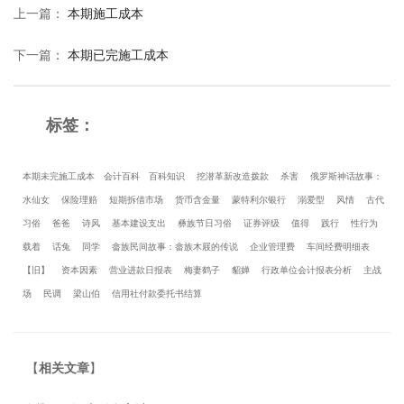
上一篇
：
本期施工成本
下一篇
：
本期已完施工成本
标签：
本期未完施工成本
会计百科
百科知识
挖潜革新改造拨款
杀害
俄罗斯神话故事：
水仙女
保险理赔
短期拆借市场
货币含金量
蒙特利尔银行
溺爱型
风情
古代
习俗
爸爸
诗风
基本建设支出
彝族节日习俗
证券评级
值得
践行
性行为
载着
话兔
同学
畲族民间故事：畲族木屐的传说
企业管理费
车间经费明细表
【旧】
资本因素
营业进款日报表
梅妻鹤子
貂婵
行政单位会计报表分析
主战
场
民调
梁山伯
信用社付款委托书结算
【
相关文章
】