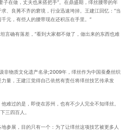
妻子在做，丈夫也来搭把手”。在鼎盛期，缂丝腰带的年
于求、良莠不齐的窘境，行业迅速垮掉。王建江回忆：“当
千元，有些人的腰带现在还积压在手里。”
坦言确有落差，“看到大家都不做了，做出来的东西也难
非物质文化遗产名录;2009年，缂丝作为中国蚕桑丝织
坚力量，王建江觉得自己依然有责任将缂丝技艺传承发
他难过的是，即使在苏州，也有不少人完全不知缂丝。
剩下三四百人。
地参展，目的只有一个：为了让缂丝这项技艺被更多人