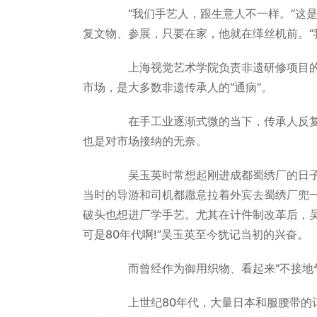
“我们手艺人，跟生意人不一样。”这是
复文物、参展，只要在家，他就在缂丝机前。“
上海视觉艺术学院负责非遗研修项目的
市场，是大多数非遗传承人的“通病”。
在手工业逐渐式微的当下，传承人反复强
也是对市场接纳的无奈。
吴玉英时常想起刚进成都蜀绣厂的日子。
当时的导游和司机都愿意拉着外宾去蜀绣厂兜
破头也想进厂学手艺。尤其在计件制改革后，吴
可是80年代啊!”吴玉英至今犹记当初的兴奋。
而曾经作为御用织物、看起来“不接地气
上世纪80年代，大量日本和服腰带的订