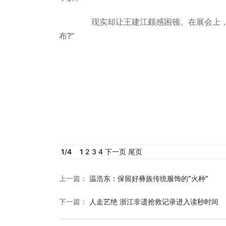
现实却让王建江颇感困顿。在展会上，大
布?”
1
/
4
1
2
3
4
下一页
尾页
上一篇
：
温浩东：保留好彝族传统服饰的“火种”
下一篇
：
人走艺绝 浙江非遗抢救记录进入读秒时间