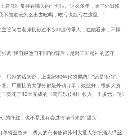
王建江时常挂在嘴边的一句话。这么多年，除了外出修
我不知道该怎么出去吆喝，吃亏也就亏在这里。”
主管闵杰老师接触过不少非遗传承人，在她看来，不懂
调“我们跟他们不同”的背后，是对工匠精神的坚守，
用她的话来说，上世纪80年代的蜀绣厂“还是很俏”。
一圈。厂里接的大部分都是外销订单，效益好，很多人挤
玉英花了40天完成的《蜀宫乐伎图》收入一千多元。“那
”的缂丝，也不是没有尝过市场带来的“甜头”。
单纷至沓来，诱人的利润使得苏州大批人纷纷涌入缂丝