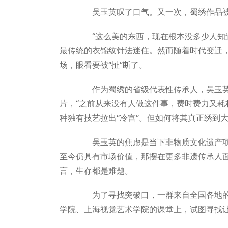
吴玉英叹了口气。又一次，蜀绣作品被
“这么美的东西，现在根本没多少人知道
最传统的衣锦纹针法迷住。然而随着时代变迁
场，眼看要被“扯”断了。
作为蜀绣的省级代表性传承人，吴玉英坐
片，“之前从来没有人做这件事，费时费力又耗
种独有技艺拉出“冷宫”。但如何将其真正绣到
吴玉英的焦虑是当下非物质文化遗产项
至今仍具有市场价值，那摆在更多非遗传承人
言，生存都是难题。
为了寻找突破口，一群来自全国各地的
学院、上海视觉艺术学院的课堂上，试图寻找