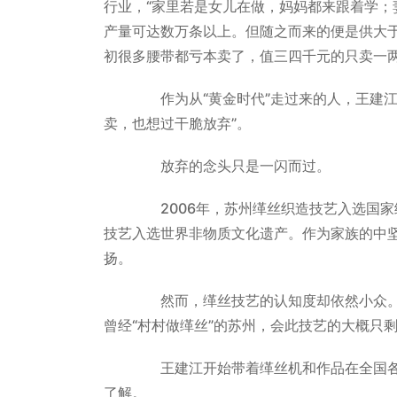
行业，“家里若是女儿在做，妈妈都来跟着学；
产量可达数万条以上。但随之而来的便是供大
初很多腰带都亏本卖了，值三四千元的只卖一两
作为从“黄金时代”走过来的人，王建江
卖，也想过干脆放弃”。
放弃的念头只是一闪而过。
2006年，苏州缂丝织造技艺入选国家级
技艺入选世界非物质文化遗产。作为家族的中
扬。
然而，缂丝技艺的认知度却依然小众。
曾经“村村做缂丝”的苏州，会此技艺的大概只
王建江开始带着缂丝机和作品在全国各
了解。