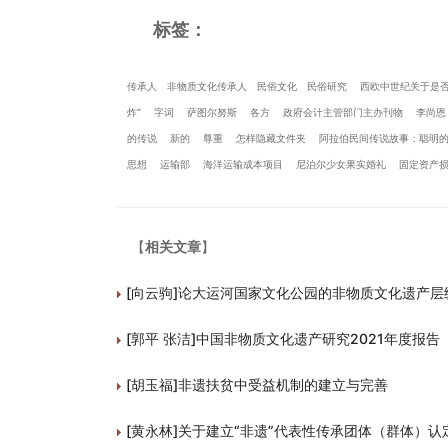
标签：
传承人
非物质文化传承人
民俗文化
民俗研究
西欧中世纪关于是
炸”
字词
萨图尔努斯
各方
政府会计主管部门主办刊物
李尚恩
的传说
新的
尊重
怎样隐藏文件夹
阿拉伯民间传说故事：聪明
思想
运输部
海洋运输成本项目
尼泊尔少女果实婚礼
固定资产
【
相关文章
】
[向云驹]论大运河国家文化公园的非物质文化遗产层
[郭平 张洁]中国非物质文化遗产研究2021年度报告
[胡玉福]非遗扶贫中受益机制的建立与完善
[黄永林]关于建立“非遗”代表性传承团体（群体）