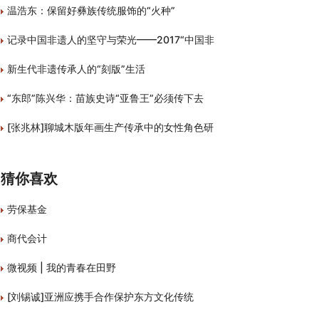
温浩东：保留好彝族传统服饰的“火种”
记录中国非遗人的坚守与荣光——2017“中国非
新生代非遗传承人的“刻版”生活
“东郎”陈兴华：苗族史诗“亚鲁王”必须传下去
[张兆林]聊城木版年画生产传承中的女性角色研
猜你喜欢
劳保基金
商代会计
微视频 | 我的青春在田野
[刘锡诚]亚洲应携手合作保护东方文化传统