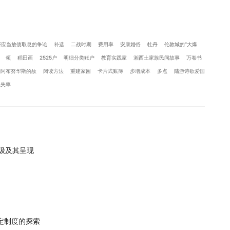
否应当放债取息的争论
补选
二战时期
费用率
安康婚俗
牡丹
伦敦城的“大爆
领
稻田画
2525户
明细分类账户
教育实践家
湘西土家族民间故事
万卷书
的阿布努华斯的故
阅读方法
重建家园
卡片式账簿
步增成本
多点
陆游诗歌爱国
损失率
级及其呈现
认定制度的探索