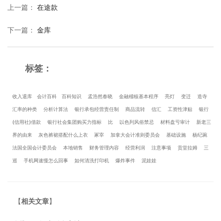
上一篇
：
在途款
下一篇
：
金库
标签：
收入退库
会计百科
百科知识
孟浩然春晓
金融稽核基本程序
亮灯
变迁
造寺
汇率的种类
分析计算法
银行承包经营责任制
商品流转
信汇
工资性津贴
银行
(信用社)借款
银行社会集团购买力指标
比
以色列风俗禁忌
材料盘亏审计
新老三
界的由来
灰色裤裙搭配什么上衣
冢宰
加拿大会计准则委员会
基础设施
杨纪琬
法国全国会计委员会
本地销售
财务管理内容
经营利润
注意事项
贡堂拉姆
三
巡
手机网速慢怎么回事
如何清洗打印机
爆炸事件
泥娃娃
【
相关文章
】