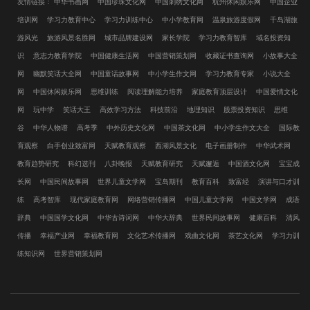
友情链接：
中华书画网
中国珍珠文化网
中国刺绣文化网
杭州休闲娱乐网
中国企业
培训网
学习力教育中心
学习力训练中心
中小学教育网
温泉旅游度假网
千岛湖旅
游风光
旅游风景名胜网
城市品牌建设网
家长学院
学习力教育智库
域名投资知
识
意志力教育学院
中国健康生活网
中国营销策划网
收藏证书查询网
小故事大全
网
幽默笑话大全网
中国童话故事网
中小学生作文网
学习力教育专家
小说大全
网
中国休闲娱乐网
思维训练
阅读理解能力培养
家庭教育顶层设计
中国爱情文化
网
玩中学
笑话大王
高效学习方法
科技前沿
地理知识
股票投资知识
思维
谷
中华人物谱
高考季
中外历史文化网
中国茶文化网
中小学生作文大全
国际教
育观察
白手创业致富网
天赋教育观察
西湖风景文化
电子画册制作
中华武术网
教育趋势研究
科幻选刊
八卦晚报
天赋教育研究
天赋邂逅
中国酒文化网
宝宝成
长网
中国民间故事网
世界儿童文学网
宝岛期刊
教育百科
致富经
演讲与口才训
练
高考智库
现代家庭教育网
网络营销传播网
中国儿童文学网
中国文学网
成语
辞典
中国国学文化网
中华古诗词网
中华大辞典
世界民间故事网
健康百科
清风
传播
幸福产业网
幸福教育网
文化艺术传播网
戏曲文化网
茶艺文化网
学习力训
练知识网
世界营销策划网