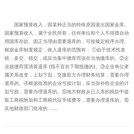
国家预算收入，因某种正当的特殊原因退出国家金库。
国家预算收入，属于全民所有，任何单位和个人不得擅自动
用国库存款。因正当理由需要退库的，可按规定程序办理。
根据金库制度规定，收入退库的范围有： ①由于技术性差
错，多交、错交，或应当集中缴库而误在当地缴库的。②企
业超缴而需清算退库 (指不宜在下期抵缴的)。③企业单位隶
属关系改变，上划下划，交接双方办理财务结算，需要办理
退库的。④根据批准的企业亏损计划，应当弥补给企业的计
划亏损，需要办理退库的。⑤地方财政从已入库的税款中提
取工商税附加和工商税代征手续费等，需要办理退库的。⑥
其他财政部门批准的 ......